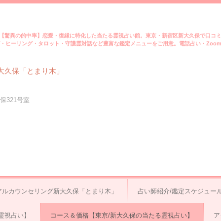
【驚異の的中率】恋愛・復縁に特化した当たる霊視占い館。東京・新宿区新大久保で口コ
・ヒーリング・タロット・守護霊対話など豊富な鑑定メニューをご用意。電話占い・Zoo
大久保「とまり木」
保321号室
アルカウンセリング新大久保「とまり木」
占い師紹介/鑑定スケジュー
霊視占い】
コース＆価格【東京/新大久保の当たる霊視占い】
ア