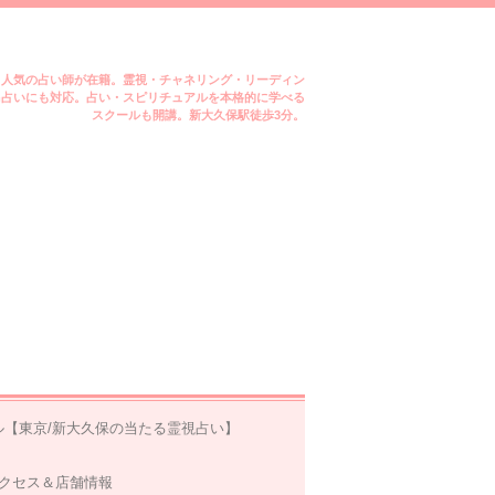
ミ人気の占い師が在籍。霊視・チャネリング・リーディン
m占いにも対応。占い・スピリチュアルを本格的に学べる
スクールも開講。新大久保駅徒歩3分。
ル【東京/新大久保の当たる霊視占い】
クセス＆店舗情報