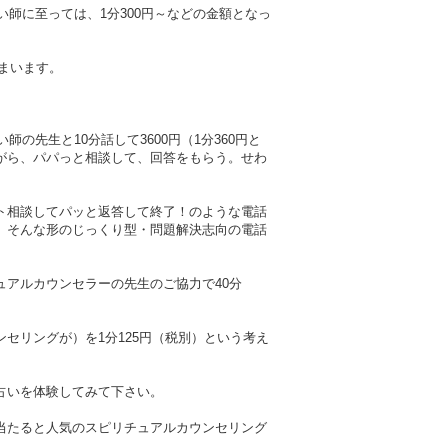
師に至っては、1分300円～などの金額となっ
まいます。
先生と10分話して3600円（1分360円と
がら、パパっと相談して、回答をもらう。せわ
ト相談してパッと返答して終了！のような電話
。そんな形のじっくり型・問題解決志向の電話
アルカウンセラーの先生のご協力で40分
セリングが）を1分125円（税別）という考え
占いを体験してみて下さい。
当たると人気のスピリチュアルカウンセリング