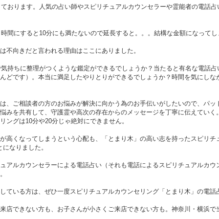
っております。人気の占い師やスピリチュアルカウンセラーや霊能者の電話占い
が、時間にすると10分にも満たないので延長すると。。。結構な金額になってし
は不向きだと言われる理由はここにありました。
で気持ちに整理がつくような鑑定ができるでしょうか？当たると有名な電話占い師の
んどです）。本当に満足したやりとりができるでしょうか？時間を気にしな
は、ご相談者の方のお悩みが解決に向かう為のお手伝いがしたいので、パッ
悩みを共有して、守護霊や高次の存在からのメッセージを丁寧に伝えていく
リングは10分や20分じゃ絶対にできません。
が高くなってしまうという心配も、「とまり木」の高い志を持ったスピリチュ
ことになりました。
ュアルカウンセラーによる電話占い（それも電話によるスピリチュアルカウン
。
している方は、ぜひ一度スピリチュアルカウンセリング「とまり木」の電話
来店できない方も、お子さんが小さくご来店できない方も。神奈川・横浜で