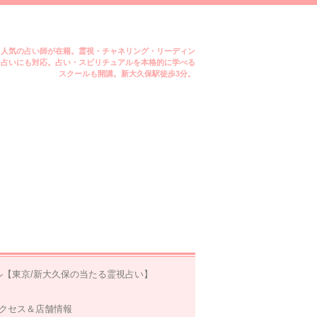
ミ人気の占い師が在籍。霊視・チャネリング・リーディン
m占いにも対応。占い・スピリチュアルを本格的に学べる
スクールも開講。新大久保駅徒歩3分。
ル【東京/新大久保の当たる霊視占い】
クセス＆店舗情報