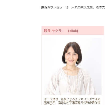
担当カウンセラーは、人気の咲良先生、透香先
咲良-サクラ- （click)
オーラ透視、色視によるチャネリングで過去
現在未来、過去世や守護霊様その時必要な情