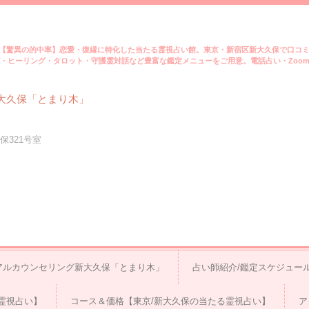
【驚異の的中率】恋愛・復縁に特化した当たる霊視占い館。東京・新宿区新大久保で口コ
・ヒーリング・タロット・守護霊対話など豊富な鑑定メニューをご用意。電話占い・Zoo
大久保「とまり木」
保321号室
アルカウンセリング新大久保「とまり木」
占い師紹介/鑑定スケジュー
霊視占い】
コース＆価格【東京/新大久保の当たる霊視占い】
ア