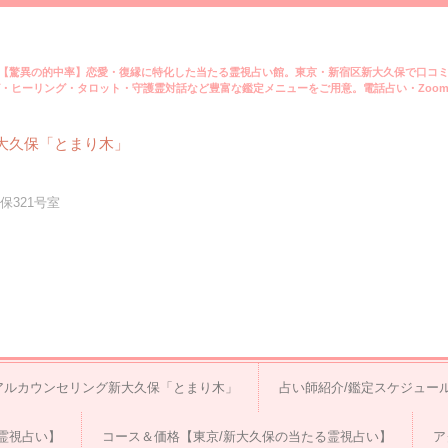
【驚異の的中率】恋愛・復縁に特化した当たる霊視占い館。東京・新宿区新大久保で口コ
・ヒーリング・タロット・守護霊対話など豊富な鑑定メニューをご用意。電話占い・Zoo
大久保「とまり木」
保321号室
アルカウンセリング新大久保「とまり木」
占い師紹介/鑑定スケジュー
霊視占い】
コース＆価格【東京/新大久保の当たる霊視占い】
ア