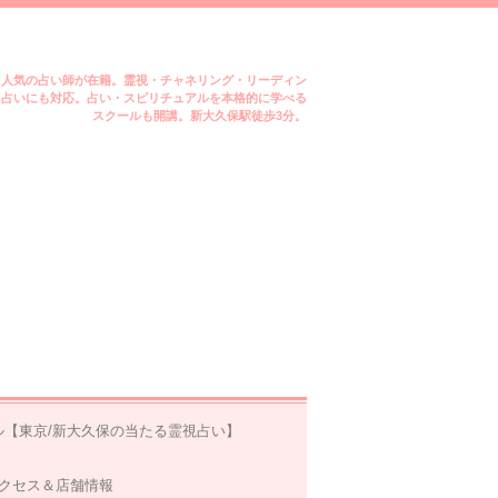
ミ人気の占い師が在籍。霊視・チャネリング・リーディン
m占いにも対応。占い・スピリチュアルを本格的に学べる
スクールも開講。新大久保駅徒歩3分。
ル【東京/新大久保の当たる霊視占い】
クセス＆店舗情報