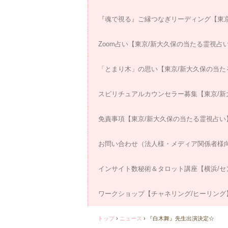
『魂で視る』ご縁つなぎリーディング【東京
Zoom占い【東京/新大久保の当たる霊視占
「とまり木」の思い【東京/新大久保の当た
スピリチュアルカウンセラー募集【東京/新
免責事項【東京/新大久保の当たる霊視占い
お問い合わせ（法人様・メディア関係者様
インサイト数秘術＆タロット講座【横浜/セ
ワークショップ【チャネリング/ヒーリング
トップ
›
ニュース
›
『白木舞』先生出演決定☆