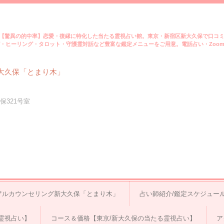
【驚異の的中率】恋愛・復縁に特化した当たる霊視占い館。東京・新宿区新大久保で口コ
・ヒーリング・タロット・守護霊対話など豊富な鑑定メニューをご用意。電話占い・Zoo
大久保「とまり木」
保321号室
アルカウンセリング新大久保「とまり木」
占い師紹介/鑑定スケジュー
霊視占い】
コース＆価格【東京/新大久保の当たる霊視占い】
ア