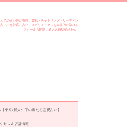
ミ人気の占い師が在籍。霊視・チャネリング・リーディン
m占いにも対応。占い・スピリチュアルを本格的に学べる
スクールも開講。新大久保駅徒歩3分。
ル【東京/新大久保の当たる霊視占い】
クセス＆店舗情報