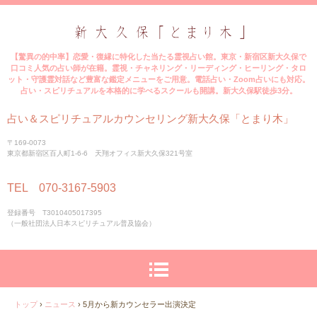
【驚異の的中率】恋愛・復縁に特化した当たる霊視占い館。東京・新宿区新大久保で
口コミ人気の占い師が在籍。霊視・チャネリング・リーディング・ヒーリング・タロ
ット・守護霊対話など豊富な鑑定メニューをご用意。電話占い・Zoom占いにも対応。
占い・スピリチュアルを本格的に学べるスクールも開講。新大久保駅徒歩3分。
占い＆スピリチュアルカウンセリング新大久保「とまり木」
〒169-0073
東京都新宿区百人町1-6-6 天翔オフィス新大久保321号室
TEL 070-3167-5903
登録番号 T3010405017395
（一般社団法人日本スピリチュアル普及協会）
トップ
›
ニュース
›
5月から新カウンセラー出演決定