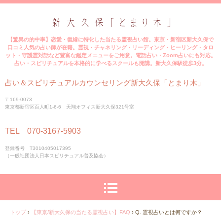
【驚異の的中率】恋愛・復縁に特化した当たる霊視占い館。東京・新宿区新大久保で
口コミ人気の占い師が在籍。霊視・チャネリング・リーディング・ヒーリング・タロ
ット・守護霊対話など豊富な鑑定メニューをご用意。電話占い・Zoom占いにも対応。
占い・スピリチュアルを本格的に学べるスクールも開講。新大久保駅徒歩3分。
占い＆スピリチュアルカウンセリング新大久保「とまり木」
〒169-0073
東京都新宿区百人町1-6-6 天翔オフィス新大久保321号室
TEL 070-3167-5903
登録番号 T3010405017395
（一般社団法人日本スピリチュアル普及協会）
トップ
›
【東京/新大久保の当たる霊視占い】FAQ
›
Q. 霊視占いとは何ですか？