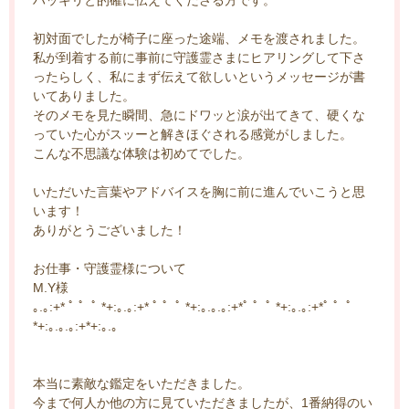
初対面でしたが椅子に座った途端、メモを渡されました。
私が到着する前に事前に守護霊さまにヒアリングして下さ
ったらしく、私にまず伝えて欲しいというメッセージが書
いてありました。
そのメモを見た瞬間、急にドワッと涙が出てきて、硬くな
っていた心がスッーと解きほぐされる感覚がしました。
こんな不思議な体験は初めてでした。
いただいた言葉やアドバイスを胸に前に進んでいこうと思
います！
ありがとうございました！
お仕事・守護霊様について
M.Y様
｡.｡:+* ﾟ ゜ﾟ *+:｡.｡:+* ﾟ ゜ﾟ *+:｡.｡.｡:+*ﾟ ゜ﾟ *+:｡.｡:+*ﾟ ゜ﾟ
*+:｡.｡.｡:+*+:｡.｡
本当に素敵な鑑定をいただきました。
今まで何人か他の方に見ていただきましたが、1番納得のい