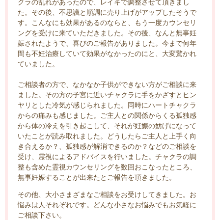
クラの乱れがあったので、レイキで調整させて頂きまし
た。その後、不思議と順調に売り上げがアップしたそうで
す。こんなにも効果があるのならと、もう一度カウンセリ
ングを受けに来ていただきました。その後、なんと無事妊
娠されたようで、喜びのご報告がありました。今まで何年
間も不妊治療していて効果がなかったのにと、大変驚かれ
ていました。
ご相談者の方で、なかなか子供ができない方がご相談に来
ました。その方の子宮に近いチャクラに手をかざすとヒン
ヤリとした冷気が感じられました。同時にハートチャクラ
からの痛みも感じました。ご主人との関係からくる孤独感
から体の冷えを引き起こして、それが妊娠の妨げになって
いたことが読み取れました。どうしたらご主人と上手く向
き合えるか？、孤独感が解消できるのか？などのご相談を
受け、霊視によるアドバイスを行いました。チャクラの調
整も含めた霊視カウンセリングを数回おこなったところ、
無事妊娠することが出来たとご報告を頂きました。
その他、大小さまざまなご相談をお受けしてきました。お
悩みは人それぞれです。どんな小さなお悩みでもお気軽に
ご相談下さい。