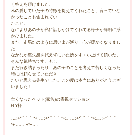
く答えを頂けました。
私の愛していた子の特徴を捉えてくれたこと、言っていな
かったことも含まれてい
たこと。
なによりあの子が私に話しかけてくれてる様子が鮮明に浮
かびました。
また、走馬灯のように思い出が巡り、心が暖かくなりまし
た。
なかなか喪失感を拭えずにいた所をすくい上げて頂いた、
そんな気持ちです。もし
また行き詰まったり、あの子のことを考えて苦しくなった
時には頼らせていただき
たいと思える先生でした。この度は本当にありがとうござ
いました！
亡くなったペット(家族)の霊視セッション
H.Y様
｡.｡:+* ﾟ ゜ﾟ *+:｡.｡:+* ﾟ ゜ﾟ *+:｡.｡.｡:+*ﾟ ゜ﾟ *+:｡.｡:+*ﾟ ゜ﾟ
*+:｡.｡.｡:+*+:｡.｡