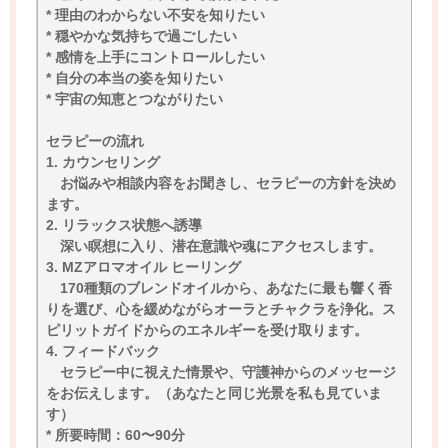
* 理由のわからない不安を知りたい
* 穏やかな気持ちで過ごしたい
* 感情を上手にコントロールしたい
* 自分の本当の姿を知りたい
* 宇宙の知恵とつながりたい
セラピーの流れ
1. カウンセリング
お悩みや相談内容をお聞きし、セラピーの方針を決め
ます。
2. リラックス状態へ誘導
深い瞑想に入り、潜在意識や魂にアクセスします。
3. MZアロマオイル ヒーリング
170種類のブレンドオイルから、あなたに最も響く香
りを選び、心を緩めながらオーラとチャクラを浄化。ス
ピリットガイドからのエネルギーを受け取ります。
4. フィードバック
セラピー中に視えた情景や、守護神からのメッセージ
をお伝えします。（あなたと同じ光景を私も見ていま
す）
* 所要時間：60〜90分