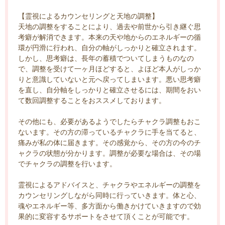
【霊視によるカウンセリングと天地の調整】
天地の調整をすることにより、過去や前世から引き継ぐ思
考癖が解消できます。本来の天や地からのエネルギーの循
環が円滑に行われ、自分の軸がしっかりと確立されます。
しかし、思考癖は、長年の蓄積でついてしまうものなの
で、調整を受けて一ヶ月ほどすると、よほど本人がしっか
りと意識していないと元へ戻ってしまいます。悪い思考癖
を直し、自分軸をしっかりと確立させるには、期間をおい
て数回調整することをおススメしております。
その他にも、必要があるようでしたらチャクラ調整もおこ
ないます。その方の滞っているチャクラに手を当てると、
痛みが私の体に届きます。その感覚から、その方の今のチ
ャクラの状態が分かります。調整が必要な場合は、その場
でチャクラの調整を行います。
霊視によるアドバイスと、チャクラやエネルギーの調整を
カウンセリングしながら同時に行っていきます。体と心、
魂やエネルギー等、多方面から働きかけていきますので効
果的に変容するサポートをさせて頂くことが可能です。