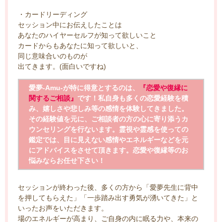
・カードリーディング
セッション中にお伝えしたことは
あなたのハイヤーセルフが知って欲しいこと
カードからもあなたに知って欲しいと、
同じ意味合いのものが
出てきます。(面白いですね)
愛夢-Amu-が特に得意とするのは、
『恋愛や復縁に
関するご相談』
です！私自身も多くの恋愛経験を積
み、嬉しさや悲しみ等の感情を体験してきました。
その経験値を元に、ご相談者の方の心に寄り添うカ
ウンセリングを行ないます。霊視や霊感を使っての
鑑定では、目に見えない感情やエネルギーなどを元
にアドバイスをさせて頂きます。恋愛や復縁等のお
悩みならお任せ下さい！
セッションが終わった後、多くの方から「愛夢先生に背中
を押してもらえた」「一歩踏み出す勇気が湧いてきた」と
いったお声をいただきます。
場のエネルギーが高まり、ご自身の内に眠る力や、本来の