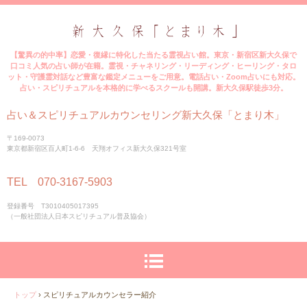
【驚異の的中率】恋愛・復縁に特化した当たる霊視占い館。東京・新宿区新大久保で
口コミ人気の占い師が在籍。霊視・チャネリング・リーディング・ヒーリング・タロ
ット・守護霊対話など豊富な鑑定メニューをご用意。電話占い・Zoom占いにも対応。
占い・スピリチュアルを本格的に学べるスクールも開講。新大久保駅徒歩3分。
占い＆スピリチュアルカウンセリング新大久保「とまり木」
〒169-0073
東京都新宿区百人町1-6-6 天翔オフィス新大久保321号室
TEL 070-3167-5903
登録番号 T3010405017395
（一般社団法人日本スピリチュアル普及協会）
トップ
›
スピリチュアルカウンセラー紹介