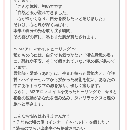
ゃいます。
「こんな体験、初めてです」
「自然と涙が溢れてきました」
「心が温かくなり、自分を愛したいと感じました」
それは、心と魂が深く結ばれ、
本来の自分の光を取り戻す瞬間。
その喜びの声に、私もまた胸が満たされます。
〜 MZアロマオイル ヒーリング 〜
私たちの心には、自分でも気づかない「潜在意識の奥」
に、恐れや不安、そして癒されていない魂の傷が眠って
います。
霊能師・愛夢（あむ）は、生まれ持った霊能力と、守護
神・ハイヤーセルフから授かった秘術を使い、あなたの
中にあるトラウマの源を探り、優しく癒します。
さらに、MZアロマオイルを使ったヒーリングで、香りと
植物の波動があなたを包み込み、深いリラックスと魂の
旅へと導きます。
こんなお悩みはありませんか？
* 子どもの頃の傷（インナーチャイルド）を癒したい
* 過去のつらい出来事から解放されたい