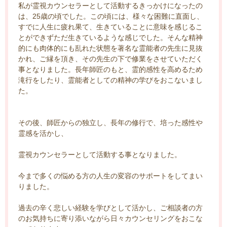
私が霊視カウンセラーとして活動するきっかけになったの
は、25歳の頃でした。この頃には、様々な困難に直面し、
すでに人生に疲れ果て、生きていることに意味を感じるこ
とができずただ生きているような感じでした。そんな精神
的にも肉体的にも乱れた状態を著名な霊能者の先生に見抜
かれ、ご縁を頂き、その先生の下で修業をさせていただく
事となりました。長年師匠のもと、霊的感性を高めるため
滝行をしたり、霊能者としての精神の学びをおこないまし
た。
その後、師匠からの独立し、長年の修行で、培った感性や
霊感を活かし、
霊視カウンセラーとして活動する事となりました。
今まで多くの悩める方の人生の変容のサポートをしてまい
りました。
過去の辛く悲しい経験を学びとして活かし、ご相談者の方
のお気持ちに寄り添いながら日々カウンセリングをおこな