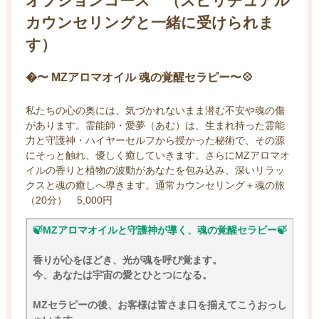
オプションコース （スピリチュアル
カウンセリングと一緒に受けられま
す）
�〜 MZアロマオイル 魂の覚醒セラピー〜💠
私たちの心の奥には、気づかれないまま潜む不安や魂の傷
があります。霊能師・愛夢（あむ）は、生まれ持った霊能
力と守護神・ハイヤーセルフから授かった秘術で、その源
にそっと触れ、優しく癒していきます。さらにMZアロマオ
イルの香りと植物の波動があなたを包み込み、深いリラッ
クスと魂の癒しへ導きます。通常カウンセリング＋魂の旅
（20分） 5,000円
🍃MZアロマオイルと守護神が導く、魂の覚醒セラピー🍃
香りが心をほどき、光が魂を呼び覚ます。
今、あなたは宇宙の愛とひとつになる。
MZセラピーの後、お客様は皆さま口を揃えてこうおっし