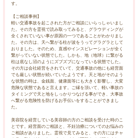
す。
【ご相談事例】
軽い交通事故を起こされた方がご相談にいらっしゃいまし
た。その方を霊視で読み取ってみると、グラウディングが
全くされていない事が原因の一つであることがわかりまし
た。その方は、天へ繋がる柱が波をうってグラグラとして
おりました。そのため、直感やインスピレーションが全く
繋がっていない状態でした。しかも、地（地球）に繋がる
柱は底なし沼のようにズブズブになっている状態でした。
その方は会社経営をされていて、交通事故の他にも経営面
でも厳しい状態が続いていたようです。天と地がそのよう
な状態の時は、金銭面、健康面等にも大きく影響し、大変
危険な状態であると言えます。ご縁を頂いて、軽い事故の
タイミングで天と地をしっかりつなげる事ができ、大事故
へ繋がる危険性を防げるお手伝いをすることができまし
た。
美容院を経営している美容師の方のご相談を受けた時のこ
とです。経営面のご相談と、不妊治療についてのお悩みの
ご相談がありました。霊視で見てみると、その方にはチャ