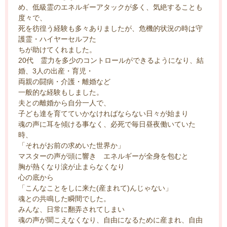
め、低級霊のエネルギーアタックが多く、気絶することも
度々で、
死を彷徨う経験も多々ありましたが、危機的状況の時は守
護霊・ハイヤーセルフた
ちが助けてくれました。
20代 霊力を多少のコントロールができるようになり、結
婚、3人の出産・育児・
両親の闘病・介護・離婚など
一般的な経験もしました。
夫との離婚から自分一人で、
子ども達を育てていかなければならない日々が始まり
魂の声に耳を傾ける事なく、必死で毎日昼夜働いていた
時、
「それがお前の求めいた世界か」
マスターの声が頭に響き エネルギーが全身を包むと
胸が熱くなり涙が止まらなくなり
心の底から
「こんなことをしに来た(産まれて)んじゃない」
魂との共鳴した瞬間でした。
みんな、日常に翻弄されてしまい
魂の声が聞こえなくなり、自由になるために産まれ、自由