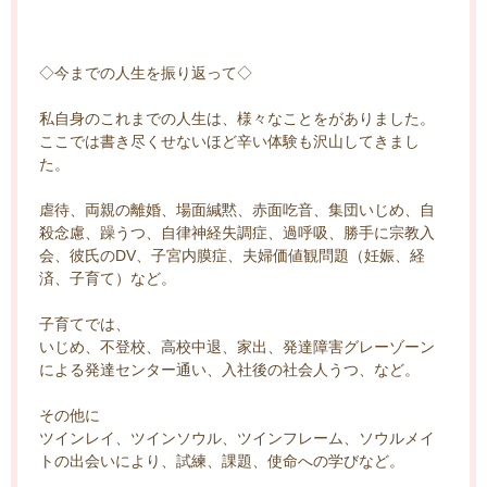
◇今までの人生を振り返って◇
私自身のこれまでの人生は、様々なことをがありました。
ここでは書き尽くせないほど辛い体験も沢山してきまし
た。
虐待、両親の離婚、場面緘黙、赤面吃音、集団いじめ、自
殺念慮、躁うつ、自律神経失調症、過呼吸、勝手に宗教入
会、彼氏のDV、子宮内膜症、夫婦価値観問題（妊娠、経
済、子育て）など。
子育てでは、
いじめ、不登校、高校中退、家出、発達障害グレーゾーン
による発達センター通い、入社後の社会人うつ、など。
その他に
ツインレイ、ツインソウル、ツインフレーム、ソウルメイ
トの出会いにより、試練、課題、使命への学びなど。