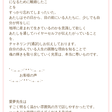
になるために離婚したこ
とを
すっかり忘れてしまったいた。
あたしはその日から、目の前にいる人たちに、少しでも自
分が何をしに
地球に産まれて生きているのかを意識して欲しく
あたしを通してハイヤーセルフが伝えたがっていること
を、
チャネリング(通訳)しお伝えしております。
自分の歩んでいる人生の困難な理由を知ることで
魂の輝きを取り戻していく光景は、本当に尊いものです。
ﾟ･:.｡..｡.:･’ * * ‘･:.｡. .｡.:･
お客様の声
･:.｡..｡.:･’ * * ‘･:.｡. .｡.:･
愛夢先生は
すごく明るく温かい雰囲気の方で話しやすかったです。
ハッキリと的確に伝えてくださる方です。