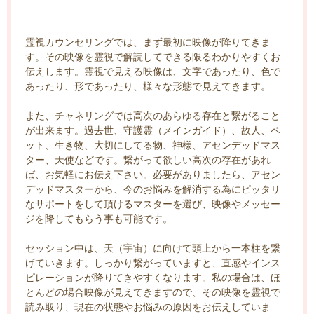
霊視カウンセリングでは、まず最初に映像が降りてきま
す。その映像を霊視で解読してできる限るわかりやすくお
伝えします。霊視で見える映像は、文字であったり、色で
あったり、形であったり、様々な形態で見えてきます。
また、チャネリングでは高次のあらゆる存在と繋がること
が出来ます。過去世、守護霊（メインガイド）、故人、ペ
ット、生き物、大切にしてる物、神様、アセンデッドマス
ター、天使などです。繋がって欲しい高次の存在があれ
ば、お気軽にお伝え下さい。必要がありましたら、アセン
デッドマスターから、今のお悩みを解消する為にピッタリ
なサポートをして頂けるマスターを選び、映像やメッセー
ジを降してもらう事も可能です。
セッション中は、天（宇宙）に向けて頭上から一本柱を繋
げていきます。しっかり繋がっていますと、直感やインス
ピレーションが降りてきやすくなります。私の場合は、ほ
とんどの場合映像が見えてきますので、その映像を霊視で
読み取り、現在の状態やお悩みの原因をお伝えしていま