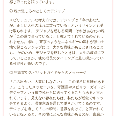
感じ取ったと語っています。
◎ 魂の道しるべとしてのデジャブ
スピリチュアルな考え方では、デジャブは「今のあなた
が、正しい人生の流れに乗っている」というサインとも受
け取られます。 デジャブを感じる瞬間、それはあなたの魂
が「この道で合っているよ」と教えてくれているのかもし
れません。 特に、東京のようなエネルギーの流れが強い土
地で起こるデジャブには、大きな意味があるとされること
も。 そのため、デジャブを感じたときは、人生の岐路に立
っているときか、魂の成長のタイミングに差し掛かってい
る可能性が高いのです。
◎ 守護霊やスピリットガイドからのメッセージ
「この出会い、大事にしなさい」 「この場所に意味がある
よ」 こうしたメッセージを、守護霊やスピリットガイドが
デジャブという形で私たちに送ってくることもあると言わ
れています。見えない存在たちは、私たちが感覚でキャッ
チできるよう、潜在意識を通じて働きかけてくるのです。
デジャブを通して「この瞬間に意識を向けて」と言われて
いると捉えると、その場にどんな意味があるのか、直感が