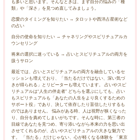
も多いと思います。そんなときは、まず自分の悩みの「種
類」や「深さ」を見つめ直してみましょう。
恋愛のタイミングを知りたい → タロットや西洋占星術など
の占い
自分の使命を知りたい → チャネリングやスピリチュアルカ
ウンセリング
将来の選択に迷っている → 占いとスピリチュアルの両方を
扱うサロン
最近では、占いとスピリチュアルの両方を融合しているセ
ッションも増えており、「当たるだけではない、深い気づ
きが得られる」とリピーターも増えています。 占いやスピ
リチュアルは“人生の伴走者” どちらを選ぶにしても、占い
もスピリチュアルも「あなたの人生をより良くするための
サポート役」であり、決して依存したり盲信したりするも
のではありません。 悩みがある時、人は視野が狭くなった
り、自分を責めてしまいがちです。そんな時に、第三者の
目線であなたを見つめ、寄り添いながら本来の力を思い出
させてくれるのが、占いやスピリチュアルの大きな魅力で
す。 「当たる」だけじゃない、心が軽くなる体験を 「東京