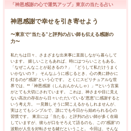
「神恩感謝の心で運気アップ」東京の当たる占い
神恩感謝で幸せを引き寄せよう
〜東京で“当たる”と評判の占い師も伝える感謝の
力〜
私たちは日々、さまざまな出来事に直面しながら暮らして
います。 嬉しいこともあれば、時にはつらいこともある。
「なぜこんなことが起きるの？」 「どうして私だけうまく
いかないの？」 そんなふうに感じるとき、心の奥に静かに
灯るのが“感謝”という心です。 とくにスピリチュアルな世
界では、**「神恩感謝（しんおんかんしゃ）」**という言葉
がとても大切にされています。 これは、神さまや目に見え
ない高次の存在から日々いただいている“恩恵”に感謝すると
いう考え方。 一見難しそうに聞こえるかもしれませんが、
実はとてもシンプルで、誰にでも今日から始められる心の
習慣です。 東京には「当たる」と評判の占い師が多く在籍
していますが、彼らが口をそろえて語るのも、この“感謝”の
波動が人生を好転させる鍵だということ。 今回は、そんな