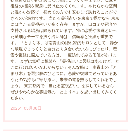
復縁の相談を親身に受け止めてくれます。やわらかな空間
と温かい対応で、初めての方でも安心して訪れることがで
きるのが魅力です。 当たる霊視占いを東京で探すなら 東京
には当たる霊視占いが多く存在しますが、口コミや紹介で
支持される場所は限られています。特に恋愛や復縁といっ
た繊細なテーマを扱う占い師は、信頼感と実績が重要で
す。 「とまり木」は南青山の隠れ家的サロンとして、静か
な環境でじっくりと自分と向き合いたい方にぴったり。恋
愛や復縁に悩んでいる方は、一度訪れてみる価値がありま
す。 まずは気軽に相談を 「霊視占いに興味はあるけど、ど
こに行けばいいかわからない」そんな時は、南青山の「と
まり木」を選択肢のひとつに。恋愛や復縁で迷っているあ
なたの気持ちに寄り添い、未来の道を照らしてくれるでし
ょう。 東京都内で「当たる霊視占い」を探しているなら、
ぜひやわらかな雰囲気の「とまり木」を思い出してみてく
ださい。
2025年05月08日