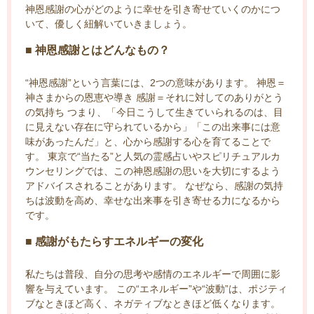
神恩感謝の心がどのように幸せを引き寄せていくのかにつ
いて、優しく紐解いていきましょう。
■ 神恩感謝とはどんなもの？
“神恩感謝”という言葉には、2つの意味があります。 神恩＝
神さまからの恩恵や導き 感謝＝それに対してのありがとう
の気持ち つまり、「今日こうして生きていられるのは、目
に見えない存在に守られているから」「この出来事には意
味があったんだ」と、心から感謝する心を育てることで
す。 東京で“当たる”と人気の霊感占いやスピリチュアルカ
ウンセリングでは、この神恩感謝の思いを大切にするよう
アドバイスされることがあります。 なぜなら、感謝の気持
ちは波動を高め、幸せな出来事を引き寄せる力になるから
です。
■ 感謝がもたらすエネルギーの変化
私たちは普段、自分の思考や感情のエネルギーで周囲に影
響を与えています。 この“エネルギー”や“波動”は、ポジティ
ブなときほど高く、ネガティブなときほど低くなります。