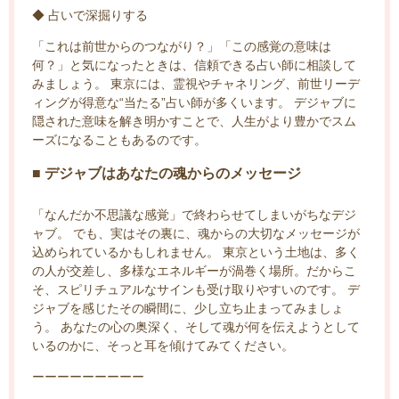
◆ 占いで深掘りする
「これは前世からのつながり？」「この感覚の意味は
何？」と気になったときは、信頼できる占い師に相談して
みましょう。 東京には、霊視やチャネリング、前世リーデ
ィングが得意な“当たる”占い師が多くいます。 デジャブに
隠された意味を解き明かすことで、人生がより豊かでスム
ーズになることもあるのです。
■ デジャブはあなたの魂からのメッセージ
「なんだか不思議な感覚」で終わらせてしまいがちなデジ
ャブ。 でも、実はその裏に、魂からの大切なメッセージが
込められているかもしれません。 東京という土地は、多く
の人が交差し、多様なエネルギーが渦巻く場所。だからこ
そ、スピリチュアルなサインも受け取りやすいのです。 デ
ジャブを感じたその瞬間に、少し立ち止まってみましょ
う。 あなたの心の奥深く、そして魂が何を伝えようとして
いるのかに、そっと耳を傾けてみてください。
ーーーーーーーーー