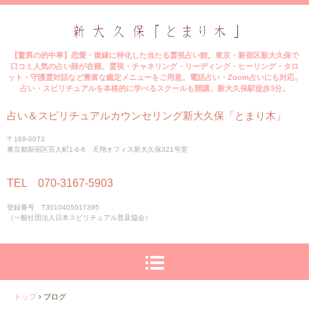
【驚異の的中率】恋愛・復縁に特化した当たる霊視占い館。東京・新宿区新大久保で
口コミ人気の占い師が在籍。霊視・チャネリング・リーディング・ヒーリング・タロ
ット・守護霊対話など豊富な鑑定メニューをご用意。電話占い・Zoom占いにも対応。
占い・スピリチュアルを本格的に学べるスクールも開講。新大久保駅徒歩3分。
占い＆スピリチュアルカウンセリング新大久保「とまり木」
〒169-0073
東京都新宿区百人町1-6-6 天翔オフィス新大久保321号室
TEL 070-3167-5903
登録番号 T3010405017395
（一般社団法人日本スピリチュアル普及協会）
トップ
›
ブログ