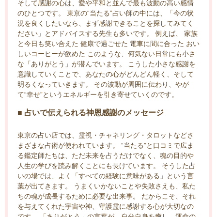
そして感謝の心は、愛や平和と並んで最も波動の高い感情
のひとつです。 東京の“当たる”占い師の中には、「今の状
況を良くしたいなら、まず感謝できることを探してみてく
ださい」とアドバイスする先生も多いです。 例えば、 家族
と今日も笑い合えた 健康で過ごせた 電車に間に合った おい
しいコーヒーが飲めた このような、何気ない日常にも小さ
な「ありがとう」が潜んでいます。 こうした小さな感謝を
意識していくことで、あなたの心がどんどん軽く、そして
明るくなっていきます。 その波動が周囲に伝わり、やが
て“幸せ”というエネルギーを引き寄せていくのです。
■ 占いで伝えられる神恩感謝のメッセージ
東京の占い店では、霊視・チャネリング・タロットなどさ
まざまな占術が使われています。 “当たる”と口コミで広ま
る鑑定師たちは、ただ未来を占うだけでなく、魂の目的や
人生の学びを読み解くことにも長けています。 そうした占
いの場では、よく「すべての経験に意味がある」という言
葉が出てきます。 うまくいかないことや失敗さえも、私た
ちの魂が成長するために必要な出来事。 だからこそ、それ
を与えてくれた宇宙や神、守護霊に感謝する心が大切なの
です。 「ありがとう」の言葉が、自分自身を癒し、運命の