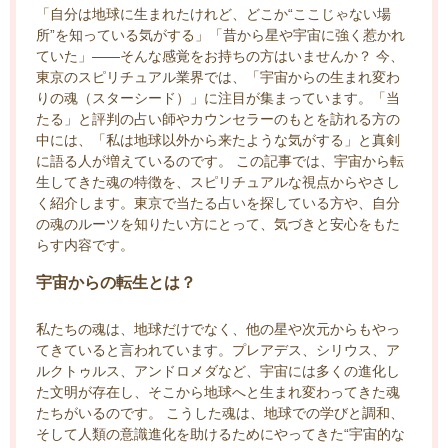
「自分は地球に生まれたけれど、どこか“ここじゃない場
所”を知っている気がする」「昔から星や宇宙に強く惹かれ
ていた」——そんな感覚をお持ちの方はいませんか？ 今、
東京のスピリチュアル業界では、「宇宙からの生まれ変わ
りの魂（スターシード）」に注目が集まっています。「当
たる」と評判の占い師やカウンセラーのもとを訪れる方の
中には、「私は地球以外から来たような気がする」と真剣
に語る人が増えているのです。 この記事では、宇宙から転
生してきた魂の特徴を、スピリチュアルな視点からやさし
く紹介します。東京で当たる占いを探している方や、自分
の魂のルーツを知りたい方にとって、気づきと安心をもた
らす内容です。
宇宙からの転生とは？
私たちの魂は、地球だけでなく、他の星や次元からもやっ
てきていると言われています。プレアデス、シリウス、ア
ルクトゥルス、アンドロメダなど、宇宙には多くの進化し
た文明が存在し、そこから地球へと生まれ変わってきた魂
たちがいるのです。 こうした魂は、地球での学びと調和、
そして人類の意識進化を助けるためにやってきた“宇宙的な