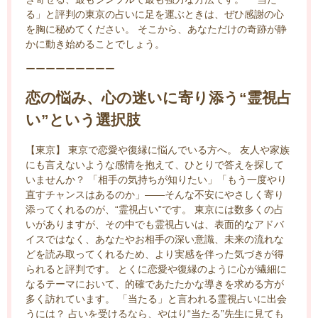
る」と評判の東京の占いに足を運ぶときは、ぜひ感謝の心
を胸に秘めてください。 そこから、あなただけの奇跡が静
かに動き始めることでしょう。
ーーーーーーーーー
恋の悩み、心の迷いに寄り添う“霊視占
い”という選択肢
【東京】 東京で恋愛や復縁に悩んでいる方へ。 友人や家族
にも言えないような感情を抱えて、ひとりで答えを探して
いませんか？ 「相手の気持ちが知りたい」「もう一度やり
直すチャンスはあるのか」――そんな不安にやさしく寄り
添ってくれるのが、“霊視占い”です。 東京には数多くの占
いがありますが、その中でも霊視占いは、表面的なアドバ
イスではなく、あなたやお相手の深い意識、未来の流れな
どを読み取ってくれるため、より実感を伴った気づきが得
られると評判です。 とくに恋愛や復縁のように心が繊細に
なるテーマにおいて、的確であたたかな導きを求める方が
多く訪れています。 「当たる」と言われる霊視占いに出会
うには？ 占いを受けるなら、やはり“当たる”先生に見ても