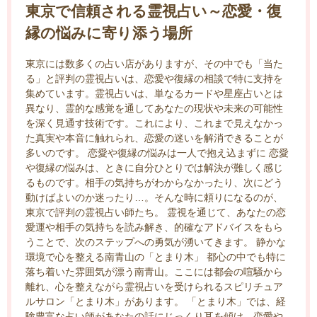
東京で信頼される霊視占い～恋愛・復
縁の悩みに寄り添う場所
東京には数多くの占い店がありますが、その中でも「当た
る」と評判の霊視占いは、恋愛や復縁の相談で特に支持を
集めています。霊視占いは、単なるカードや星座占いとは
異なり、霊的な感覚を通してあなたの現状や未来の可能性
を深く見通す技術です。これにより、これまで見えなかっ
た真実や本音に触れられ、恋愛の迷いを解消できることが
多いのです。 恋愛や復縁の悩みは一人で抱え込まずに 恋愛
や復縁の悩みは、ときに自分ひとりでは解決が難しく感じ
るものです。相手の気持ちがわからなかったり、次にどう
動けばよいのか迷ったり…。そんな時に頼りになるのが、
東京で評判の霊視占い師たち。 霊視を通じて、あなたの恋
愛運や相手の気持ちを読み解き、的確なアドバイスをもら
うことで、次のステップへの勇気が湧いてきます。 静かな
環境で心を整える南青山の「とまり木」 都心の中でも特に
落ち着いた雰囲気が漂う南青山。ここには都会の喧騒から
離れ、心を整えながら霊視占いを受けられるスピリチュア
ルサロン「とまり木」があります。 「とまり木」では、経
験豊富な占い師があなたの話にじっくり耳を傾け、恋愛や