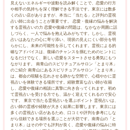
見えないエネルギーや波動を読み解くことで、恋愛の行方
や相手の気持ちを深く理解できる手法です。東京には数多
くの占い店がありますが、本当に「当たる」と評判の霊視
占い師に出会うことが重要です。 恋愛・復縁の悩みを解決
する霊視占いの力 恋愛や復縁の問題は、なかなか周囲に話
しづらく、一人で悩みを抱え込みがちです。しかし、霊視
占いはあなたの心に寄り添い、現状の見えにくい部分を明
らかにし、未来の可能性を示してくれます。霊視による的
確なアドバイスは、復縁のチャンスを掴むためのヒントに
なるだけでなく、新しい恋愛をスタートさせる勇気にもつ
ながります。 南青山のスピリチュアルサロン「とまり木」
のご紹介 南青山にあるスピリチュアルサロン「とまり木」
は、都会の喧騒を忘れさせる静かな空間で、心穏やかに霊
視占いを体験できる場所です。経験豊富な占い師が在籍
し、恋愛や復縁の相談に真摯に向き合ってくれます。初め
て霊視占いを受ける方でも、温かく迎えてくれるので安心
です。 東京で当たる霊視占いを選ぶポイント 霊視占いは、
占い師の霊感や経験が大きく結果に影響します。東京には
多くの霊視占い店があるため、口コミや評判を参考にしな
がら信頼できる場所を選ぶことが大切です。南青山の「と
まり木」はその中でも評判が良く、恋愛や復縁の悩みに特