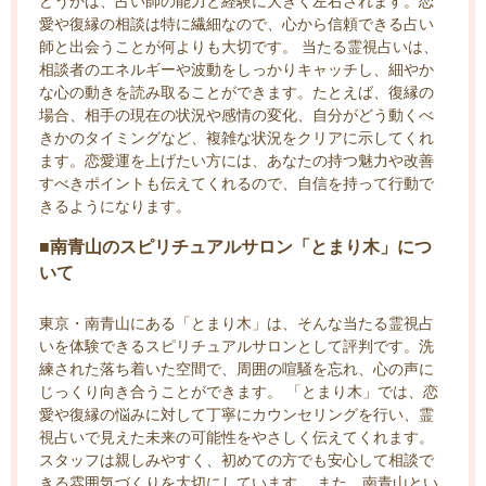
どうかは、占い師の能力と経験に大きく左右されます。恋
愛や復縁の相談は特に繊細なので、心から信頼できる占い
師と出会うことが何よりも大切です。 当たる霊視占いは、
相談者のエネルギーや波動をしっかりキャッチし、細やか
な心の動きを読み取ることができます。たとえば、復縁の
場合、相手の現在の状況や感情の変化、自分がどう動くべ
きかのタイミングなど、複雑な状況をクリアに示してくれ
ます。恋愛運を上げたい方には、あなたの持つ魅力や改善
すべきポイントも伝えてくれるので、自信を持って行動で
きるようになります。
■南青山のスピリチュアルサロン「とまり木」につ
いて
東京・南青山にある「とまり木」は、そんな当たる霊視占
いを体験できるスピリチュアルサロンとして評判です。洗
練された落ち着いた空間で、周囲の喧騒を忘れ、心の声に
じっくり向き合うことができます。 「とまり木」では、恋
愛や復縁の悩みに対して丁寧にカウンセリングを行い、霊
視占いで見えた未来の可能性をやさしく伝えてくれます。
スタッフは親しみやすく、初めての方でも安心して相談で
きる雰囲気づくりを大切にしています。 また、南青山とい