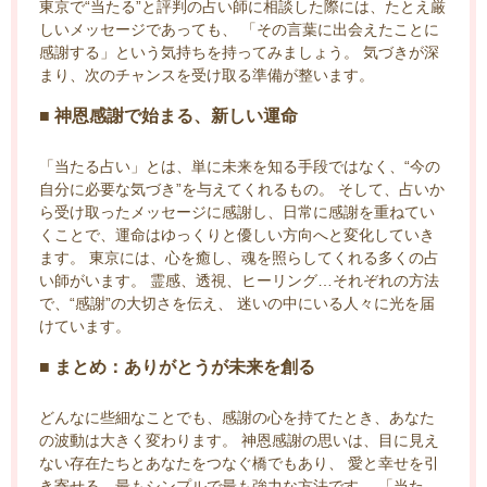
東京で“当たる”と評判の占い師に相談した際には、たとえ厳
しいメッセージであっても、 「その言葉に出会えたことに
感謝する」という気持ちを持ってみましょう。 気づきが深
まり、次のチャンスを受け取る準備が整います。
■ 神恩感謝で始まる、新しい運命
「当たる占い」とは、単に未来を知る手段ではなく、“今の
自分に必要な気づき”を与えてくれるもの。 そして、占いか
ら受け取ったメッセージに感謝し、日常に感謝を重ねてい
くことで、運命はゆっくりと優しい方向へと変化していき
ます。 東京には、心を癒し、魂を照らしてくれる多くの占
い師がいます。 霊感、透視、ヒーリング…それぞれの方法
で、“感謝”の大切さを伝え、 迷いの中にいる人々に光を届
けています。
■ まとめ：ありがとうが未来を創る
どんなに些細なことでも、感謝の心を持てたとき、あなた
の波動は大きく変わります。 神恩感謝の思いは、目に見え
ない存在たちとあなたをつなぐ橋でもあり、 愛と幸せを引
き寄せる、最もシンプルで最も強力な方法です。 「当た