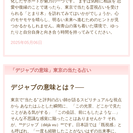
化したサポートが魅力の一つです。 まずは気軽に相談を 恋
愛や復縁のことで迷ったら、東京で当たる霊視占いを受け
られる「とまり木」を訪れてみてはいかがでしょうか。心
のモヤモヤを晴らし、明るい未来へ進むためのヒントが見
つかるかもしれません。南青山の落ち着いた環境で、ゆっ
たりと自分自身と向き合う時間を持ってみてください。
2025年05月06日
「デジャブの意味」東京の当たる占い
デジャブの意味とは？──
東京で“当たる”と評判の占い師が語るスピリチュアルな視点
から あなたはふとした瞬間に、 「この光景、どこかで見た
ことがある気がする」 「この会話、前にもしたような…」
そんな不思議な感覚に陥ったことはありませんか？ それ
が、**デジャブ（déjà vu）**です。日本語では「既視感」と
も呼ばれ、「一度も経験したことがないはずの出来事に、