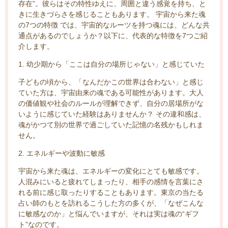
存在”。彼らはその特性ゆえに、周囲と違う感覚を持ち、と
きに生きづらさを感じることもあります。 宇宙から来た魂
の7つの特徴 では、宇宙的なルーツを持つ魂には、どんな共
通点があるのでしょうか？以下に、代表的な特徴を7つご紹
介します。
1. 幼少期から「ここは自分の場所じゃない」と感じていた
子どもの頃から、「なんだかこの世界は合わない」と感じ
ていた方は、宇宙由来の魂である可能性があります。大人
の価値観や社会のルールが理解できず、自分の居場所がな
いように感じていた経験はありませんか？ その違和感は、
魂がかつて別の世界で過ごしていた記憶の名残かもしれま
せん。
2. エネルギーや波動に敏感
宇宙から来た魂は、エネルギーの変化にとても敏感です。
人混みにいると疲れてしまったり、相手の感情を言葉にさ
れる前に感じ取ったりすることもあります。東京の当たる
占い師のもとを訪れるこうした方の多くが、「なぜこんな
に敏感なのか」と悩んでいますが、それは実は魂の“ギフ
ト”なのです。