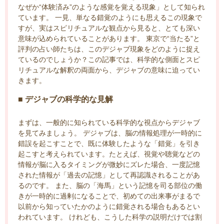
なぜか“体験済み”のような感覚を覚える現象」として知られ
ています。 一見、単なる錯覚のようにも思えるこの現象で
すが、実はスピリチュアルな観点から見ると、とても深い
意味が込められていることがあります。 東京で“当たる”と
評判の占い師たちは、このデジャブ現象をどのように捉え
ているのでしょうか？この記事では、科学的な側面とスピ
リチュアルな解釈の両面から、デジャブの意味に迫ってい
きます。
■ デジャブの科学的な見解
まずは、一般的に知られている科学的な視点からデジャブ
を見てみましょう。 デジャブは、脳の情報処理が一時的に
錯誤を起こすことで、既に体験したような「錯覚」を引き
起こすと考えられています。たとえば、視覚や聴覚などの
情報が脳に入るタイミングが微妙にズレた場合、一度記憶
された情報が「過去の記憶」として再認識されることがあ
るのです。 また、脳の「海馬」という記憶を司る部位の働
きが一時的に過剰になることで、初めての出来事がまるで
以前から知っていたかのように錯覚される場合もあるとい
われています。 けれども、こうした科学の説明だけでは割