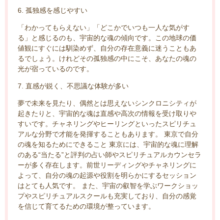
6. 孤独感を感じやすい
「わかってもらえない」「どこかでいつも一人な気がす
る」と感じるのも、宇宙的な魂の傾向です。この地球の価
値観にすぐには馴染めず、自分の存在意義に迷うこともあ
るでしょう。けれどその孤独感の中にこそ、あなたの魂の
光が宿っているのです。
7. 直感が鋭く、不思議な体験が多い
夢で未来を見たり、偶然とは思えないシンクロニシティが
起きたりと、宇宙的な魂は直感や高次の情報を受け取りや
すいです。チャネリングやヒーリングといったスピリチュ
アルな分野で才能を発揮することもあります。 東京で自分
の魂を知るためにできること 東京には、宇宙的な魂に理解
のある“当たる”と評判の占い師やスピリチュアルカウンセラ
ーが多く存在します。前世リーディングやチャネリングに
よって、自分の魂の起源や役割を明らかにするセッション
はとても人気です。 また、宇宙の叡智を学ぶワークショッ
プやスピリチュアルスクールも充実しており、自分の感覚
を信じて育てるための環境が整っています。