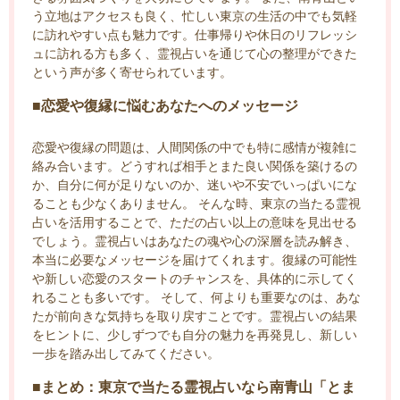
う立地はアクセスも良く、忙しい東京の生活の中でも気軽
に訪れやすい点も魅力です。仕事帰りや休日のリフレッシ
ュに訪れる方も多く、霊視占いを通じて心の整理ができた
という声が多く寄せられています。
■恋愛や復縁に悩むあなたへのメッセージ
恋愛や復縁の問題は、人間関係の中でも特に感情が複雑に
絡み合います。どうすれば相手とまた良い関係を築けるの
か、自分に何が足りないのか、迷いや不安でいっぱいにな
ることも少なくありません。 そんな時、東京の当たる霊視
占いを活用することで、ただの占い以上の意味を見出せる
でしょう。霊視占いはあなたの魂や心の深層を読み解き、
本当に必要なメッセージを届けてくれます。復縁の可能性
や新しい恋愛のスタートのチャンスを、具体的に示してく
れることも多いです。 そして、何よりも重要なのは、あな
たが前向きな気持ちを取り戻すことです。霊視占いの結果
をヒントに、少しずつでも自分の魅力を再発見し、新しい
一歩を踏み出してみてください。
■まとめ：東京で当たる霊視占いなら南青山「とま