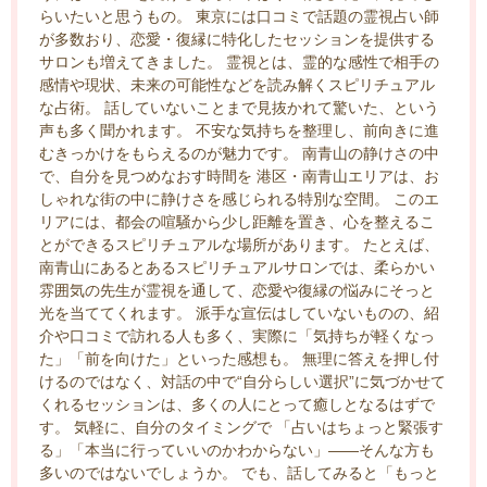
らいたいと思うもの。 東京には口コミで話題の霊視占い師
が多数おり、恋愛・復縁に特化したセッションを提供する
サロンも増えてきました。 霊視とは、霊的な感性で相手の
感情や現状、未来の可能性などを読み解くスピリチュアル
な占術。 話していないことまで見抜かれて驚いた、という
声も多く聞かれます。 不安な気持ちを整理し、前向きに進
むきっかけをもらえるのが魅力です。 南青山の静けさの中
で、自分を見つめなおす時間を 港区・南青山エリアは、お
しゃれな街の中に静けさを感じられる特別な空間。 このエ
リアには、都会の喧騒から少し距離を置き、心を整えるこ
とができるスピリチュアルな場所があります。 たとえば、
南青山にあるとあるスピリチュアルサロンでは、柔らかい
雰囲気の先生が霊視を通して、恋愛や復縁の悩みにそっと
光を当ててくれます。 派手な宣伝はしていないものの、紹
介や口コミで訪れる人も多く、実際に「気持ちが軽くなっ
た」「前を向けた」といった感想も。 無理に答えを押し付
けるのではなく、対話の中で“自分らしい選択”に気づかせて
くれるセッションは、多くの人にとって癒しとなるはずで
す。 気軽に、自分のタイミングで 「占いはちょっと緊張す
る」「本当に行っていいのかわからない」――そんな方も
多いのではないでしょうか。 でも、話してみると「もっと