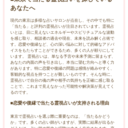
あなたへ
現代の東京は多様な占いサロンが点在し、その中でも特に
「当たる」と評判の霊視占いが注目されています。霊視占
いとは、目に見えないエネルギーやスピリチュアルな波動
を感じ取り、相談者の過去や現在、未来を読み解く占術で
す。恋愛や復縁など、心の深い悩みに対して的確なアドバ
イスをもたらすことができるため、多くの人が頼りにして
います。 霊視占いは、単なる予言や未来予測に留まらず、
あなたの内面の声を引き出し、本当に望む方向へと導く力
があります。特に恋愛や復縁の問題は感情が絡みやすく、
客観的な視点を持つことが難しいものです。そんな時に、
霊視占いで自分の魂の声や相手の気持ちを正確に感じ取る
ことで、これまで見えなかった可能性や解決策が見えてく
るのです。
■恋愛や復縁で当たる霊視占いが支持される理由
東京で霊視占いを選ぶ際に重要なのは、「当たるかどう
か」です。多くの占い師がいますが、実際に結果が出るか