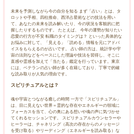
未来を予測しながら今の自分を知る まず「占い」とは、タ
ロットや手相、四柱推命、西洋占星術などの技法を用い
て、あなたの未来を読み解いたり、今の状況を客観的に把
握したりするものです。 たとえば、 今年の運勢が知りたい
恋愛の行方が不安 転職のタイミングは？ といった具体的な
お悩みに対して、「見える」「読める」情報を元にアドバ
イスをもらえるのが占いです。 占い師の方は、統計学や宇
宙の法則などをベースにした理論や技法を習得し、そこに
直感や霊感を加えて「当たる」鑑定を行っています。東京
には、ベテランの占い師が多く在籍しており、丁寧で的確
な読み取りが人気の理由です。
スピリチュアルとは？
魂や宇宙とつながる癒しの時間 一方で「スピリチュアル」
は、目に見えない世界＝霊的な存在やエネルギーの領域に
フォーカスを当て、心の奥にある想いや魂の声に気づかせ
てくれるセッションです。 スピリチュアルカウンセラーや
ヒーラーは、チャネリング（高次の存在からのメッセージ
を受け取る）やリーディング（エネルギーを読み取る）な